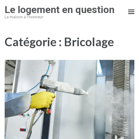
Aller
Le logement en question
au
La maison à l'honneur
contenu
(Pressez
Entrée)
Catégorie :
Bricolage