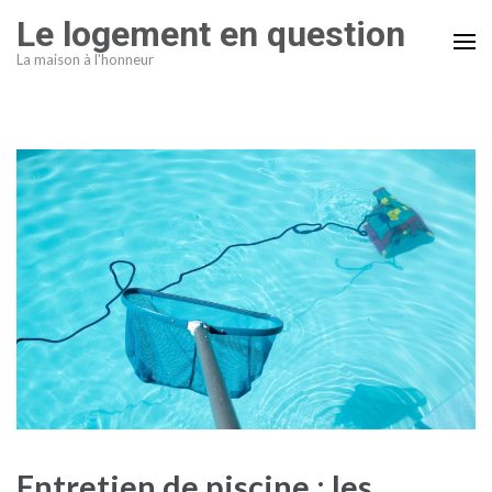
Aller
Le logement en question
au
La maison à l'honneur
contenu
(Pressez
Entrée)
Entretien de piscine : les