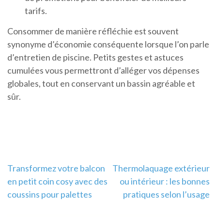
tarifs.
Consommer de manière réfléchie est souvent
synonyme d’économie conséquente lorsque l’on parle
d’entretien de piscine. Petits gestes et astuces
cumulées vous permettront d’alléger vos dépenses
globales, tout en conservant un bassin agréable et
sûr.
Navigation
Transformez votre balcon
Thermolaquage extérieur
en petit coin cosy avec des
ou intérieur : les bonnes
de
coussins pour palettes
pratiques selon l’usage
l’article