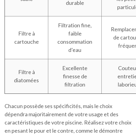
durable
particul
Filtration fine,
Remplace
Filtre à
faible
de carto
cartouche
consommation
fréque
d’eau
Excellente
Couteu
Filtre à
finesse de
entreti
diatomées
filtration
laborie
Chacun possède ses spécificités, mais le choix
dépendra majoritairement de votre usage et des
caractéristiques de votre piscine. Réalisez votre choix
en pesant le pour et le contre, comme le démontre