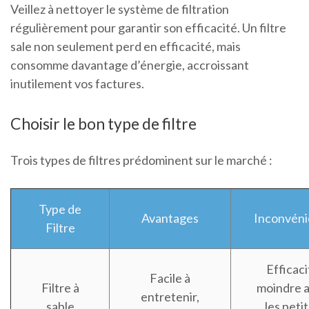
Veillez à nettoyer le système de filtration
régulièrement pour garantir son efficacité. Un filtre
sale non seulement perd en efficacité, mais
consomme davantage d’énergie, accroissant
inutilement vos factures.
Choisir le bon type de filtre
Trois types de filtres prédominent sur le marché :
Type de
Avantages
Inconvéni
Filtre
Efficaci
Facile à
Filtre à
moindre 
entretenir,
sable
les peti