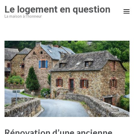
Aller
Le logement en question
au
La maison à l'honneur
contenu
(Pressez
Entrée)
Rénovation d’une ancienne